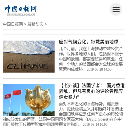
中国日报网
>
最新动态
>
应对气候变化，拯救美丽地球
几个月前，我在上海推动中欧经贸合
作。世界各地的人们，包括但不限于
中国和欧洲，都需要贸易和就业，任
何一个地方的贫困都会对全球的发展
繁荣构成威胁。
2019-08-28 14:50
【老外谈】法国学者：“面对香港
骚乱，但凡有良心的评论者都应
谴责暴力”
面对不断恶化的香港局势，谴责暴
力，拒绝极端主义并明确呼吁香港社
会回归秩序应是任何有良心的舆论领
袖应该发出的声音。法国中国问题专家高大伟（David Gosset)在向中
国日报旗下传播型智库中国观察撰文时指出。
2019-08-14 10:00