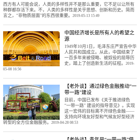
西方有人可能会说，人类的多样性并不是那么重要，它不足以让所有
种群都存活下来。不，人类的多样性是关乎思想、创新和历史。简而
言之，“非物质层面”的东西很重要。
2019-05-13 15:49
中国经济增长是所有人的希望之
源
1949年10月1日，毛泽东庄严宣告中华
人民共和国成立。从此，中国结束了
一百多年来被侵略、被奴役的屈辱历
史，踏上了创造新生活的征程。
2019-
05-08 16:56
【老外谈】通过绿色金融推动“一
带一路”建设
目前，中国已发布《关于推进绿色
“一带一路” 建设的指导意见》。实现
这一宏伟的目标离不开绿色金融——
支持向环境友好型和气候友好型经济
转型的全方位金融服务。
2019-04-28 08:53
【老外谈】青年是“一带一路”倡