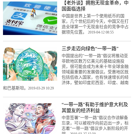
【老外谈】拥抱无现金革命，中
国面临选择
中国是世界上第一个使用纸币的国
家，几个世纪后的今天，中国又在打
造全球第一个无现金社会的竞争中占
据领先位置。
2019-04-12 08:55
三步走迈向绿色“一带一路”
中国提出的“一带一路”倡议将推动亚
非欧地区数万亿美元的基础设施投
资，很可能会成为未来十年全球金融
领域最重要的发展倡议。受惠地区既
包括低收入国家，也有快速增长的经
济体，譬如印度尼西亚、印度、越南
和巴基斯坦。
2019-03-29 10:29
“一带一路”有助于维护意大利及
其盟友的经济利益
中意签署“一带一路”倡议合作谅解备
忘录，可以被视作向前迈出一步，标
志着“一带一路”倡议步入新阶段的开
端。
2019-03-27 15:50