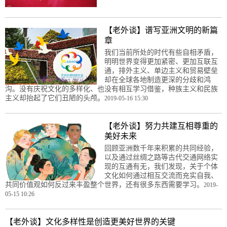
【老外谈】谱写亚洲文明的新篇
章
我们当前所处的时代有些自相矛盾，
明明世界变得更加紧密、更加互联互
通，排外主义、单边主义和贸易壁垒
却在全球各地制造更深的分歧和鸿
沟。没有庆祝文化的多样化、也没有相互学习借鉴，种族主义和民族
主义却抬起了它们丑陋的头颅。
2019-05-16 15:30
【老外谈】努力共建互相尊重的
美好未来
回顾亚洲数千年来积累的共同经验，
以及通过丝绸之路等古代交通网络实
现的互通有无，我们发现，关于个体
文化如何通过相互交流而充实自我、
共同价值观如何反过来丰盈整个世界，还有很多东西需要学习。
2019-
05-15 10:26
【老外谈】文化多样性是创造更美好世界的关键