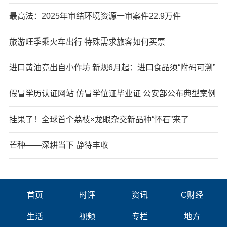
最高法：2025年审结环境资源一审案件22.9万件
旅游旺季乘火车出行 特殊需求旅客如何买票
进口黄油竟出自小作坊 新规6月起：进口食品须“附码可溯”
假冒学历认证网站 仿冒学位证毕业证 公安部公布典型案例
挂果了！全球首个荔枝×龙眼杂交新品种“怀石”来了
芒种——深耕当下 静待丰收
首页
时评
资讯
C财经
生活
视频
专栏
地方