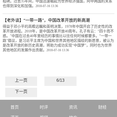
程碑。过去35年间，中国迅速崛起为世界经济强国，阿中两国的关系
也得到深化和加强。
2018-07-16 13:36
【老外谈】“一带一路”，中国改革开放的新高潮
得益于邓小平的高瞻远瞩和英明决策，1978年中国开启了历史性的改
革开放进程。2018年，是中国改革开放40周年。孔子有云：“四十而不
惑。”中国在过去40年里经历的事情比以往任何时候都要多。“一带一
路”倡议，是习近平主席为中国和世界其他地区描绘的新愿景，被认为
是改革开放的新历史高潮，将助力成功实现“中国梦”，同时也为世界
其他地区的发展作出贡献。
2018-07-16 13:36
上一页
6/13
下一页
首页
时评
资讯
财经