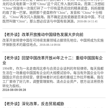
龙的功夫电影第一次将“China”这个词汇传入我的耳朵。而第二次想起
“China”则是有一次我打碎了一个印有蓝色花纹的精美瓷盘，妈妈狠狠
的扇了我一巴掌。她把那个瓷盘称作“Chini”，发音和 “China”十分相
近，“China”再次闪入我脑海。我不确定这些瓷器是否来自中国，不过
既然叫做“Chini”，那么想必应该与中国有些渊源。
2018-08-14 11:41
【老外谈】改革开放推动中国绿色发展大步向前
改革开放将使中国在可持续发展领域占据领先地位，中国将成为实施
环保新技术的最佳地点。
2018-08-14 09:04
【老外谈】回望中国改革开放40年之十二：重组中国国有企
业
1994年，作为一名走南闯北参与合资企业谈判的年轻律师，每天我都
生活在一场重组中国国有企业的大规模试验中。每当有外国企业与中
国国企开启合资经营，便意味着针对后者的重组工作拉开帷幕。我在
工厂里待了好几年，调整管理架构、清点企业资产，想方设法将债务
转化为股权。
2018-08-09 09:28
【老外谈】深化改革，反击贸易威胁