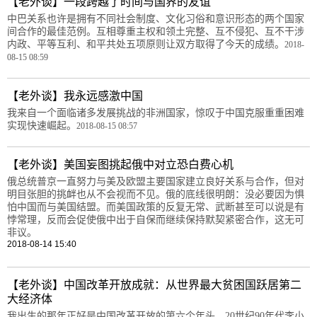
【老外谈】一段跨越了时间与国界的友谊
中巴关系也许是拥有不同社会制度、文化习俗和意识形态的两个国家
间合作的最佳范例。互相尊重主权和领土完整、互不侵犯、互不干涉
内政、平等互利、和平共处五项原则让双方取得了今天的成绩。
2018-
08-15 08:59
【老外谈】我永远感激中国
我来自一个面临诸多发展挑战的非洲国家，惊叹于中国克服重重困难
实现快速崛起。
2018-08-15 08:57
【老外谈】美国妄图挑起俄中对立恐白费心机
俄总统普京一直努力与美及欧盟主要国家建立良好关系与合作，但对
明目张胆的挑衅也从不会视而不见。俄的底线很明朗：没必要因为惧
怕中国而与美国结盟。而美国政策的反复无常、武断甚至可以说是有
悖常理，反而会促使俄中出于自保而继续保持默契紧密合作，这无可
非议。
2018-08-14 15:40
【老外谈】中国改革开放成就：从世界最大贫困国跃居第二
大经济体
我出生的那年正好是中国改革开放的第六个年头。20世纪90年代李小