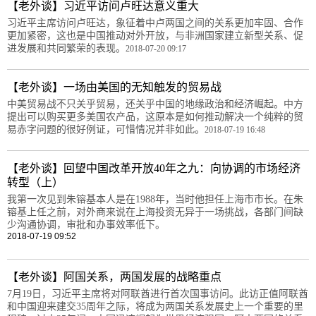
【老外谈】习近平访问卢旺达意义重大
习近平主席访问卢旺达，象征着中卢两国之间的关系更加牢固、合作
更加紧密，这也是中国推动对外开放，与非洲国家建立新型关系、促
进发展和共同繁荣的表现。
2018-07-20 09:17
【老外谈】一场由美国的无知触发的贸易战
中美贸易战不只关乎贸易，还关乎中国的地缘政治和经济崛起。中方
提出可以购买更多美国农产品，这原本是如何推动解决一个纯粹的贸
易赤字问题的很好例证，可惜情况并非如此。
2018-07-19 16:48
【老外谈】回望中国改革开放40年之九：向协调的市场经济
转型（上）
我第一次见到朱镕基本人是在1988年，当时他担任上海市市长。在朱
镕基上任之前，对外商来说在上海投资无异于一场挑战，各部门间缺
少沟通协调，审批和办事效率低下。
2018-07-19 09:52
【老外谈】阿国关系，两国发展的战略重点
7月19日，习近平主席将对阿联酋进行首次国事访问。此访正值阿联酋
和中国迎来建交35周年之际，将成为两国关系发展史上一个重要的里