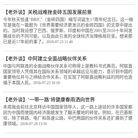
【老外谈】关税战难挫金砖五国发展前景
今年秋天恰逢“BRIC”（金砖四国）缩写词诞生17周年纪念日。这一缩
写是我在一篇题为《世界需要经济更发达的金砖四国》的文章中提出
的。当时我设想了巴西、俄罗斯、印度和中国在2001至2010十年间发
展成长的不同可能，以及由此引发的全球经济治理格局巨变。想来那
已是近17年前的事了。
2018-07-23 11:40
【老外谈】中阿建立全面战略伙伴关系
中国与阿联酋的全面战略伙伴关系可称得上是教科书式典范。阿联酋
国家领导人凭借其在国际关系领域的卓越远见与能力，意识到中国的
重要地位并与之缔结合作关系，在实现了阿联酋战略利益的同时也造
福于本国人民。
2018-07-23 10:18
【老外谈】‘一带一路’将健康春雨洒向世界
本周我会前往北京拜访中国国家领导人，这一路上途径的许多国家都
因为中国而使国内经济面貌发生了翻天覆地的转变。例如，在巴基斯
坦，除了铁路、电厂和高速公路，中巴两国的伙伴关系还扩展到了健
康领域。
2018-07-20 13:16