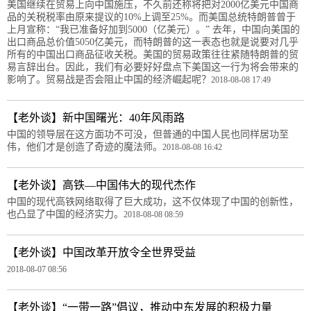
美国继续在贸易上向中国施压，不久前还称将把对2000亿美元中国商
品的关税税率由原来提议的10%上调至25%。而美国总统特朗普曾于
上月宣称：“我已准备好加到5000（亿美元）。” 去年，中国向美国的
出口商品总价值5050亿美元，而特朗普的这一表态也就是说要对几乎
所有的中国出口商品征收关税。美国的贸易政策往往紧随特朗普的贸
易言辞出台。因此，我们有必要好好盘点下美国这一行为将会带来的
影响了。贸易战是否会阻止中国的经济崛起呢？
2018-08-08 17:49
【老外谈】新中国曙光：40年风雨路
中国的领导层在这方面功不可没，但普通的中国人民也同样居功至
伟，他们才是创造了奇迹的魔法师。
2018-08-08 16:42
【老外谈】高铁—中国伟大的现代杰作
中国的现代高铁网络取得了巨大成功，这不仅体现了中国的创新性，
也凸显了中国的经济实力。
2018-08-08 08:59
【老外谈】中国改革开放令全世界受益
2018-08-07 08:56
【老外谈】“一带一路”倡议，推动中东发展的积极力量