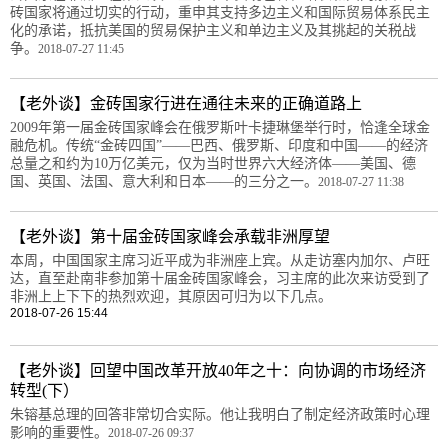
砖国家将通过切实的行动，重申其支持多边主义和国际贸易体系民主
化的承诺，抵抗美国的贸易保护主义和单边主义及其挑起的关税战
争。
2018-07-27 11:45
【老外谈】金砖国家行进在通往未来的正确道路上
2009年第一届金砖国家峰会在俄罗斯叶卡捷琳堡举行时，恰逢全球金
融危机。传统“金砖四国”——巴西、俄罗斯、印度和中国——的经济
总量之和约为10万亿美元，仅为当时世界六大经济体——美国、德
国、英国、法国、意大利和日本——的三分之一。
2018-07-27 11:38
【老外谈】第十届金砖国家峰会承载非洲厚望
本周，中国国家主席习近平成为非洲座上宾。从走访塞内加尔、卢旺
达，直至赴南非参加第十届金砖国家峰会，习主席的此次来访受到了
非洲上上下下的热烈欢迎，其原因可归为以下几点。
2018-07-26 15:44
【老外谈】回望中国改革开放40年之十：向协调的市场经济
转型(下）
朱镕基总理的回答非常切合实际。他让我明白了制定经济政策时心理
影响的重要性。
2018-07-26 09:37