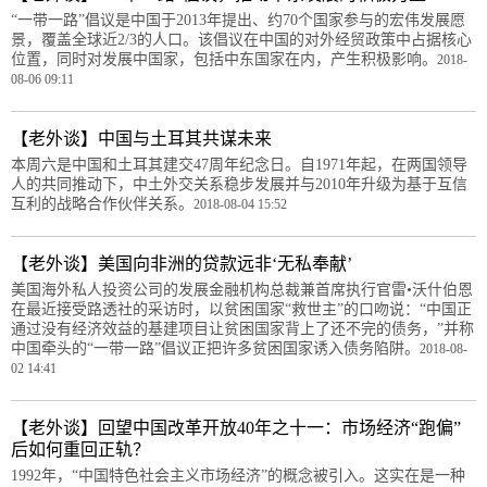
“一带一路”倡议是中国于2013年提出、约70个国家参与的宏伟发展愿
景，覆盖全球近2/3的人口。该倡议在中国的对外经贸政策中占据核心
位置，同时对发展中国家，包括中东国家在内，产生积极影响。
2018-
08-06 09:11
【老外谈】中国与土耳其共谋未来
本周六是中国和土耳其建交47周年纪念日。自1971年起，在两国领导
人的共同推动下，中土外交关系稳步发展并与2010年升级为基于互信
互利的战略合作伙伴关系。
2018-08-04 15:52
【老外谈】美国向非洲的贷款远非‘无私奉献’
美国海外私人投资公司的发展金融机构总裁兼首席执行官雷•沃什伯恩
在最近接受路透社的采访时，以贫困国家“救世主”的口吻说：“中国正
通过没有经济效益的基建项目让贫困国家背上了还不完的债务，”并称
中国牵头的“一带一路”倡议正把许多贫困国家诱入债务陷阱。
2018-08-
02 14:41
【老外谈】回望中国改革开放40年之十一：市场经济“跑偏”
后如何重回正轨？
1992年，“中国特色社会主义市场经济”的概念被引入。这实在是一种