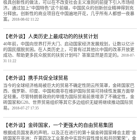
极具创新性的做法，可以在不改变社会主义准则的前提下引入市场经
济。通过加上“中国特色”这个前缀，中国民众的创新创业精神得到充
分释放。创新性的商业项目在中国遍地开花，几乎所有人都想一夜暴
富。
2018-08-02 11:22
【老外谈】人类历史上最成功的的扶贫计划
40年前，中国向世界打开大门、启动国家经济发展规划，让数以亿计
的国民摆脱贫困。在人类历史上，可曾有过其他比中国的改革开放更
成功、帮助更多民众脱贫的扶贫计划吗？答案显然是否定的。
2018-07-
31 11:22
【老外谈】携手共促全球贸易
当今的全球经济格局被巨大的贸易不确定性阴云所笼罩，金砖国家巴
西、俄罗斯、印度、中国和南非在维护国际贸易可持续性发展方面举
足轻重。尽管特朗普政府的举措为国际贸易前景增添了不确定性，金
砖国家和G20、世界贸易组织等其它多边组织无疑将继续推动国际贸
易。
2018-07-27 17:35
【老外谈】金砖国家，一个更强大的自由贸易集团
根据成员国发表的声明，以及正在进行的第十届金砖国家峰会主题“金
砖国家在非洲：在第四次工业革命中实现包容性增长和共同繁荣”，金