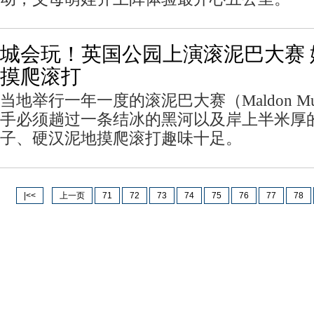
城会玩！英国公园上演滚泥巴大赛
摸爬滚打
当地举行一年一度的滚泥巴大赛（Maldon Mu
手必须趟过一条结冰的黑河以及岸上半米厚
子、硬汉泥地摸爬滚打趣味十足。
|<<
上一页
71
72
73
74
75
76
77
78