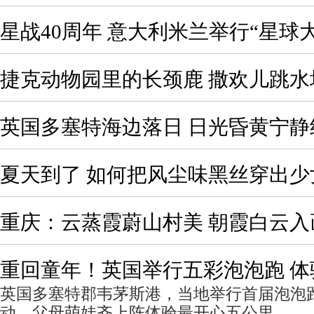
星战40周年 意大利米兰举行“星球大战
捷克动物园里的长颈鹿 撒欢儿跳水
英国多塞特海边落日 日光昏黄宁静
夏天到了 如何把风尘味黑丝穿出少
重庆：云蒸霞蔚山村美 朝霞白云入
重回童年！英国举行五彩泡泡跑 
英国多塞特郡韦茅斯港，当地举行首届泡泡跑（Bu
动，父母萌娃齐上阵体验最开心五公里。