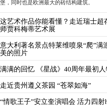
堡，同时也是欧洲最大的砖结构建筑。
这艺术作品你能看懂？走近瑞士超
师贾科梅蒂艺术展
意大利著名景点特莱维喷泉“爬”满
美的照片
满满的回忆 《星战》40周年最初
走近贵州遵义茶园 “苍翠如海”
“情歌王子”安立奎演唱会 活力四射h