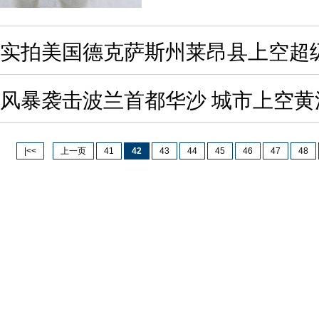
实拍美国德克萨斯州莱昂县上空超
风暴袭击波兰首都华沙 城市上空黄
|<<
上一页
41
42
43
44
45
46
47
48