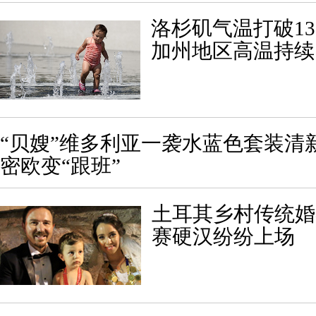
洛杉矶气温打破1
加州地区高温持续
“贝嫂”维多利亚一袭水蓝色套装清
密欧变“跟班”
土耳其乡村传统婚
赛硬汉纷纷上场