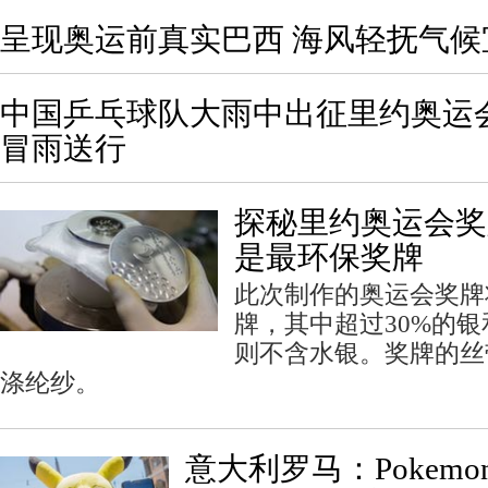
呈现奥运前真实巴西 海风轻抚气候
中国乒乓球队大雨中出征里约奥运
冒雨送行
探秘里约奥运会奖
是最环保奖牌
此次制作的奥运会奖牌
牌，其中超过30%的
则不含水银。奖牌的丝
涤纶纱。
意大利罗马：Pokemo