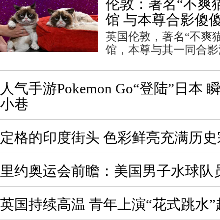
伦敦：著名“不爽
馆 与本尊合影傻
英国伦敦，著名“不爽
馆，本尊与其一同合影
人气手游Pokemon Go“登陆”日
小巷
定格的印度街头 色彩鲜亮充满历史
里约奥运会前瞻：美国男子水球队
英国持续高温 青年上演“花式跳水”