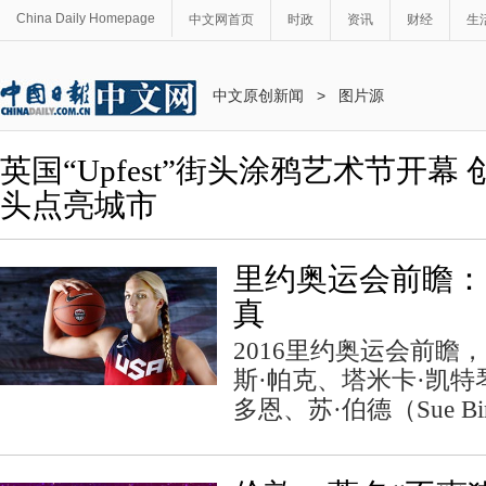
China Daily Homepage
中文网首页
时政
资讯
财经
生
中文原创新闻
>
图片源
英国“Upfest”街头涂鸦艺术节开幕
头点亮城市
里约奥运会前瞻：
真
2016里约奥运会前瞻
斯·帕克、塔米卡·凯特
多恩、苏·伯德（Sue 