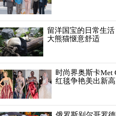
留洋国宝的日常生活
大熊猫惬意舒适
时尚界奥斯卡Met 
红毯争艳美出新高
俄罗斯别尔哥罗德