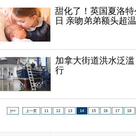
甜化了！英国夏洛特
日 亲吻弟弟额头超
加拿大街道洪水泛滥
行
|<<
上一页
11
12
13
14
15
16
17
18