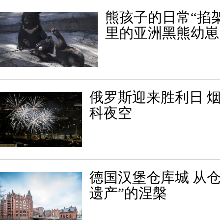
熊孩子的日常“掐架
里的亚洲黑熊幼崽
俄罗斯迎来胜利日 
科夜空
德国汉堡仓库城 从
遗产”的涅槃