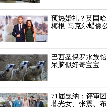
预热婚礼？英国哈
梅根·马克尔蜡像
巴西圣保罗水族馆
呆脑似好奇宝宝
71届戛纳：评审
暮光女、张震、布