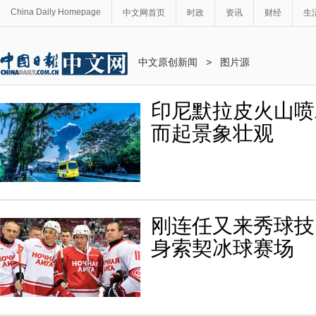
China Daily Homepage
中文网首页
时政
资讯
财经
生
中文原创新闻
>
图片源
印尼默拉皮火山喷
而起景象壮观
刚连任又来秀球技
身索契冰球赛场