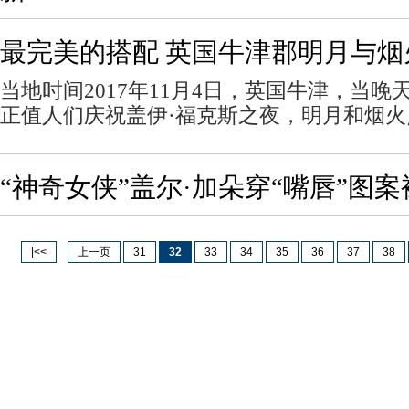
最完美的搭配 英国牛津郡明月与烟
当地时间2017年11月4日，英国牛津，当晚
正值人们庆祝盖伊·福克斯之夜，明月和烟火
“神奇女侠”盖尔·加朵穿“嘴唇”图
|<<
上一页
31
32
33
34
35
36
37
38