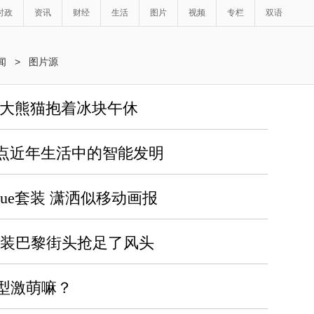
时政
资讯
财经
生活
图片
视频
专栏
双语
闻
>
图片源
哒大熊猫抱着冰块午休
 盘点近年生活中的智能发明
blue套装 潇洒似移动画报
套装巴黎街头抢足了风头
型激萌嘛？