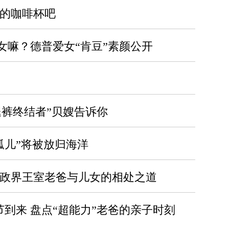
里的咖啡杯吧
女嘛？德普爱女“肯豆”素颜公开
腿裤终结者”贝嫂告诉你
孤儿”将被放归海洋
点政界王室老爸与儿女的相处之道
节到来 盘点“超能力”老爸的亲子时刻