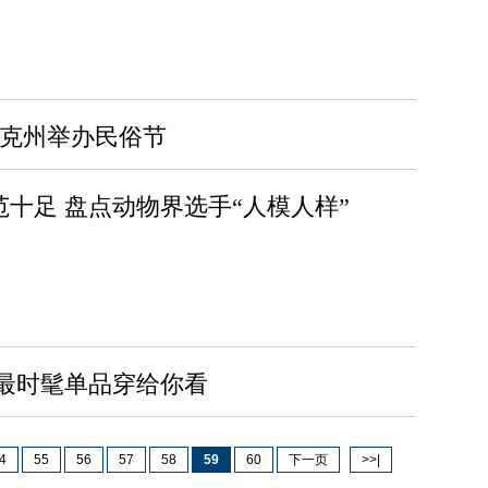
斯克州举办民俗节
范十足 盘点动物界选手“人模人样”
最时髦单品穿给你看
4
55
56
57
58
59
60
下一页
>>|