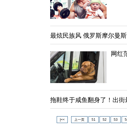
最炫民族风 俄罗斯摩尔曼
网红
拖鞋终于咸鱼翻身了！出街
|<<
上一页
51
52
53
5