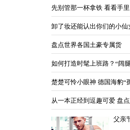
先别管那一杯拿铁 看看手
卸了妆还能认出你们的小仙
盘点世界各国土豪专属货
如何打造时髦上班路？“阔
楚楚可怜小眼神 德国海豹“
从一本正经到逗趣可爱 盘
父亲