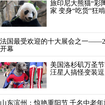
旅印尼大熊猫“彩陶
家 变身“吃货”狂
法国最受欢迎的十大展会之一——2
开幕
美国洛杉矶万圣节
汪星人搞怪变装逗
山东滨州：惊艳重阳节 千名中老