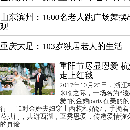
山东滨州：1600名老人跳广场舞摆出
观
重庆大足：103岁独居老人的生活
重阳节尽显恩爱 杭
走上红毯
2017年10月25日，
来临之际，一场名为“
爱”的金婚party在美
行， 12对金婚夫妇穿上西装和婚纱，手挽
花拱门，共游西湖，互秀恩爱，传递爱情弥
的真谛。