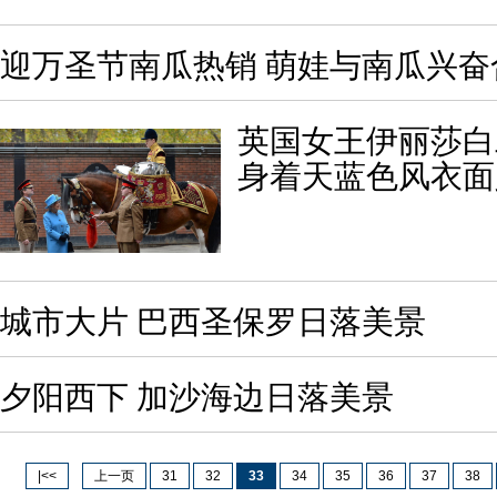
迎万圣节南瓜热销 萌娃与南瓜兴奋
英国女王伊丽莎白
身着天蓝色风衣面
城市大片 巴西圣保罗日落美景
夕阳西下 加沙海边日落美景
|<<
上一页
31
32
33
34
35
36
37
38