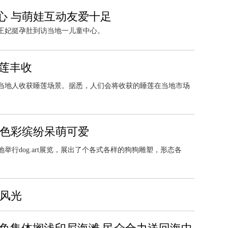
心 与萌娃互动友爱十足
凯特王妃挺孕肚到访当地一儿童中心。
睡莲丰收
尔，当地人收获睡莲场景。据悉，人们会将收获的睡莲在当地市场
 色彩缤纷呆萌可爱
当地举行dog.art展览，展出了个各式各样的狗狗雕塑，形态各
日风光