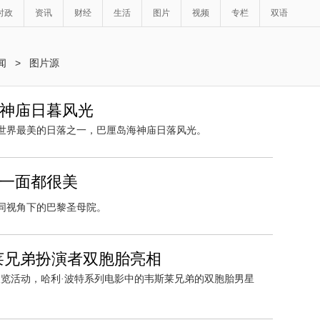
时政
资讯
财经
生活
图片
视频
专栏
双语
闻
>
图片源
海神庙日暮风光
县，世界最美的日落之一，巴厘岛海神庙日落风光。
每一面都很美
，不同视角下的巴黎圣母院。
莱兄弟扮演者双胞胎亮相
ter）展览活动，哈利·波特系列电影中的韦斯莱兄弟的双胞胎男星