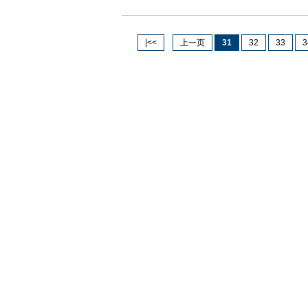
|<<
上一页
31
32
33
3