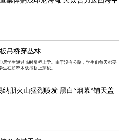
鲸鱼集体搁浅印尼海滩 民众合力送回海中
木板吊桥穿丛林
里，印尼学生通过临时吊桥上学。由于没有公路，学生们每天都要
学生在超窄木板吊桥上穿梭。
锡纳朋火山猛烈喷发 黑白“烟幕”铺天盖