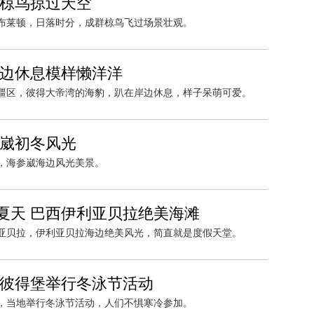
群椋鸟掠过天空
克斯布莱顿，日落时分，成群椋鸟飞过场景壮观。
岸边休息模样懒洋洋
海边疆区，彼得大帝湾的海豹，趴在岸边休息，样子呆萌可爱。
参崴初冬风光
参崴，海参崴海边风光美景。
夏天 巴西伊利亚贝拉绝美海滩
伊利亚贝拉，伊利亚贝拉海边绝美风光，简直就是度假天堂。
圣彼得堡举行冬泳节活动
得堡，当地举行冬泳节活动，人们不惧寒冷参加。