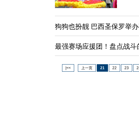
狗狗也扮靓 巴西圣保罗举
最强赛场应援团！盘点战斗
|<<
上一页
21
22
23
2