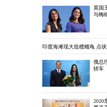
英国
与梅
印度海滩现大批榄蠵龟 点
俄总
轿车
20