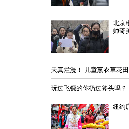
北京
帅哥
天真烂漫！ 儿童薰衣草花
玩过飞镖的你扔过斧头吗？
纽约