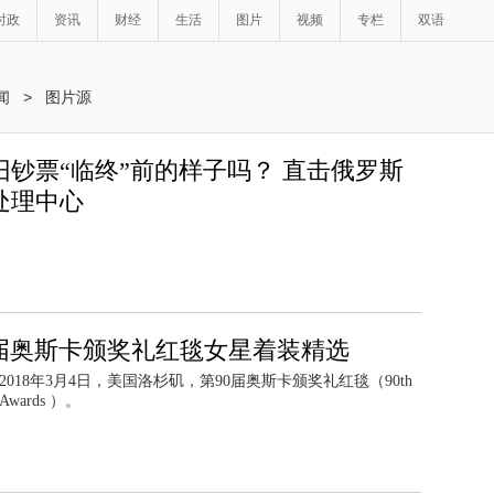
时政
资讯
财经
生活
图片
视频
专栏
双语
闻
>
图片源
旧钞票“临终”前的样子吗？ 直击俄罗斯
处理中心
0届奥斯卡颁奖礼红毯女星着装精选
2018年3月4日，美国洛杉矶，第90届奥斯卡颁奖礼红毯（90th
 Awards ）。