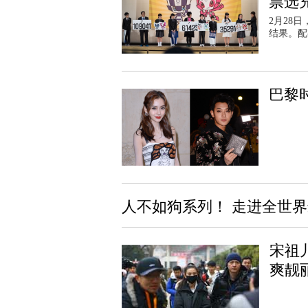
票选
2月28
结果。配
巴黎时
人不如狗系列！ 走进全世
宋祖
爽靓