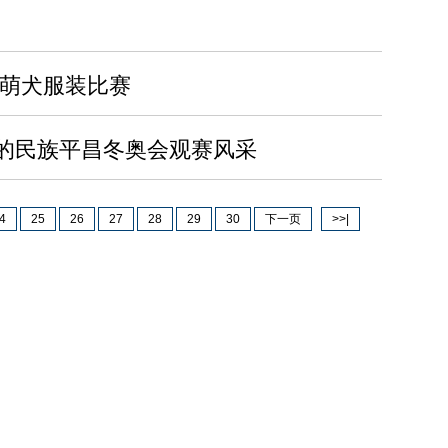
办萌犬服装比赛
的民族平昌冬奥会观赛风采
4
25
26
27
28
29
30
下一页
>>|