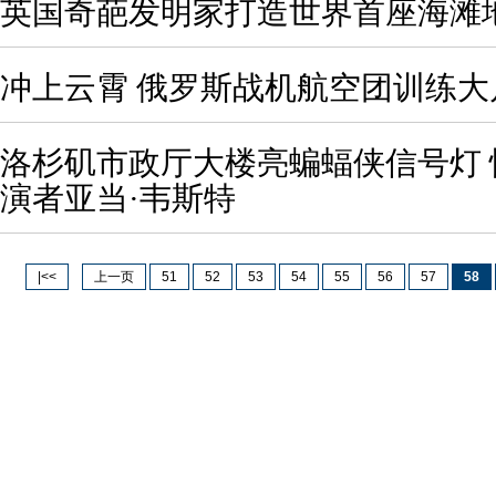
英国奇葩发明家打造世界首座海滩
冲上云霄 俄罗斯战机航空团训练大
洛杉矶市政厅大楼亮蝙蝠侠信号灯 
演者亚当·韦斯特
|<<
上一页
51
52
53
54
55
56
57
58