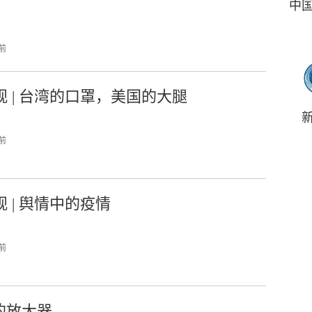
中
 前
观 | 台湾的口罩，美国的大腿
 前
 | 舆情中的疫情
 前
的放大器