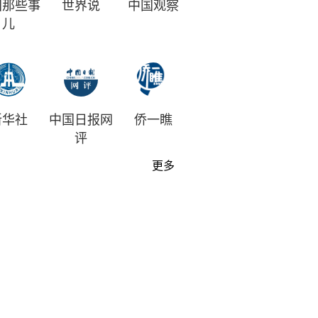
国那些事
世界说
中国观察
儿
新华社
中国日报网
侨一瞧
评
更多