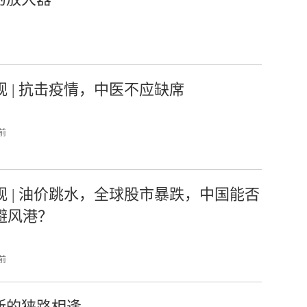
观 | 抗击疫情，中医不应缺席
 前
观 | ​油价跳水，全球股市暴跌，中国能否
避风港？
 前
罗斯的狭路相逢