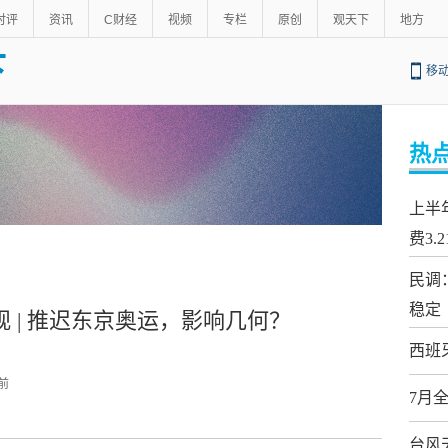
时评
资讯
C财经
视频
专栏
原创
观天下
地方
下
移
热
上半
费3.
民调
稳定
观 | 推迟东京奥运，影响几何？
西班
 前
7月
台风