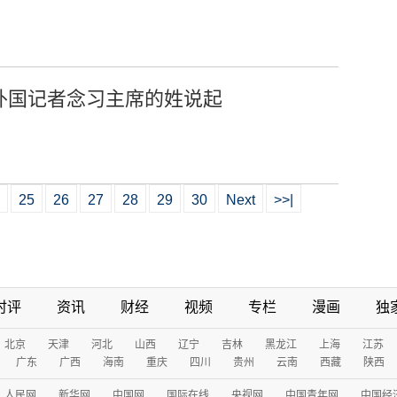
正外国记者念习主席的姓说起
25
26
27
28
29
30
Next
>>|
时评
资讯
财经
视频
专栏
漫画
独
北京
天津
河北
山西
辽宁
吉林
黑龙江
上海
江苏
广东
广西
海南
重庆
四川
贵州
云南
西藏
陕西
人民网
新华网
中国网
国际在线
央视网
中国青年网
中国经