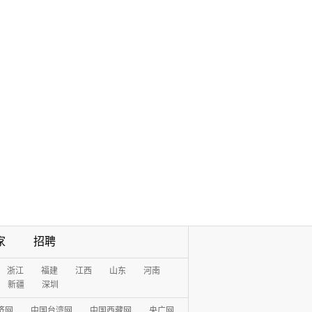
家
招聘
浙江
福建
江西
山东
河南
新疆
深圳
济网
中国台湾网
中国西藏网
央广网