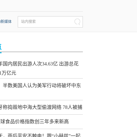
动新媒体
站内搜索
点
年国内居民出游人次34.63亿 出游总花
21万亿元
：半数美国人认为美军行动将破坏中东
牙称捣毁地中海大型偷渡网络 78人被捕
全球食品价格指数创三年多来新高
天，雨后平安不触电！跟“小赫兹”一起