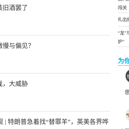
瓶装旧酒罢了
闯关
礼出
“龙
炉”
的傲慢与偏见？
为
游戏，大威胁
观 | 特朗普急着找“替罪羊”，英美各界哗