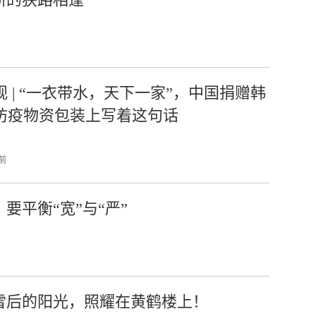
观 | “一衣带水，天下一家”，中国捐赠韩
防疫物资包装上写着这句话
 前
，要平衡“宽”与“严”
愿雪后的阳光，照耀在黄鹤楼上！