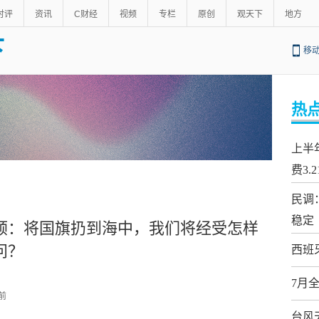
时评
资讯
C财经
视频
专栏
原创
观天下
地方
下
移
热
上半
费3.
民调
稳定
顺：将国旗扔到海中，我们将经受怎样
问？
西班
7月
 前
台风