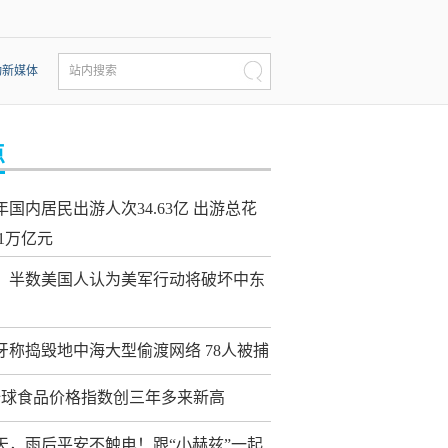
动新媒体
站内搜索
点
年国内居民出游人次34.63亿 出游总花
21万亿元
：半数美国人认为美军行动将破坏中东
牙称捣毁地中海大型偷渡网络 78人被捕
全球食品价格指数创三年多来新高
天，雨后平安不触电！跟“小赫兹”一起