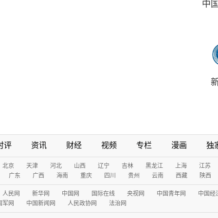
中
时评
资讯
财经
视频
专栏
漫画
独
北京
天津
河北
山西
辽宁
吉林
黑龙江
上海
江苏
广东
广西
海南
重庆
四川
贵州
云南
西藏
陕西
人民网
新华网
中国网
国际在线
央视网
中国青年网
中国经
国军网
中国新闻网
人民政协网
法治网