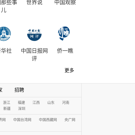
国那些事
世界说
中国观察
儿
新华社
中国日报网
侨一瞧
评
更多
家
招聘
浙江
福建
江西
山东
河南
新疆
深圳
济网
中国台湾网
中国西藏网
央广网