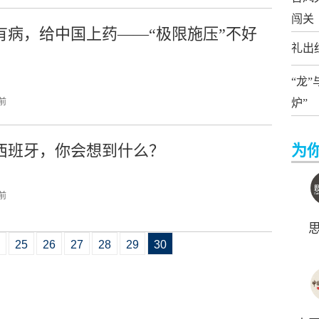
闯关
有病，给中国上药——“极限施压”不好
礼出
“龙
 前
炉”
西班牙，你会想到什么？
为
 前
25
26
27
28
29
30