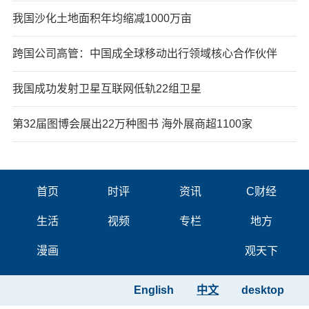
我国沙化土地面积年均缩减1000万亩
跨国公司高管：中国成全球移动出行领域核心合作伙伴
我国成功发射卫星互联网低轨22组卫星
第32届图博会展出22万种图书 海外展商超1100家
首页
时评
资讯
C财经
生活
视频
专栏
地方
漫画
观天下
English
中文
desktop