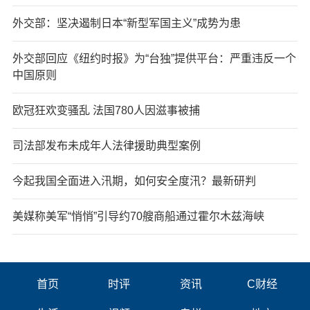
外交部：坚决遏制日本“新型军国主义”成势为患
外交部回应《纽约时报》为“台独”提供平台：严重违反一个
中国原则
欧冠狂欢变骚乱 法国780人因滋事被捕
司法部发布未成年人法律援助典型案例
今起我国全面进入汛期，如何安全度汛？最新研判
美媒称美军“悄悄”引导约70艘商船通过霍尔木兹海峡
首页
时评
资讯
C财经