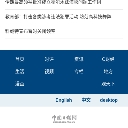
伊朗最高领袖批准成立霍尔木兹海峡问题工作组
教育部：打击各类涉考违法犯罪活动 防范高科技舞弊
科威特宣布暂时关闭领空
首页
时评
资讯
C财经
生活
视频
专栏
地方
漫画
观天下
English
中文
desktop