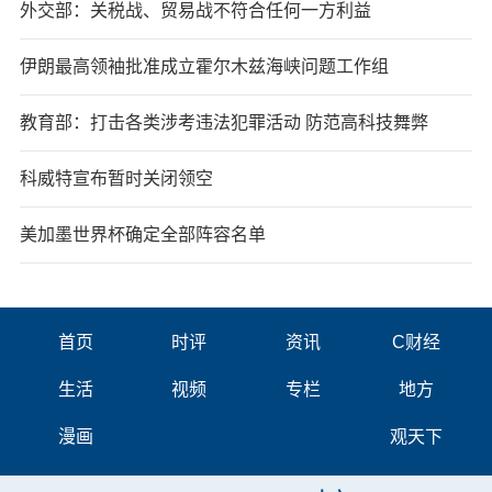
外交部：关税战、贸易战不符合任何一方利益
伊朗最高领袖批准成立霍尔木兹海峡问题工作组
教育部：打击各类涉考违法犯罪活动 防范高科技舞弊
科威特宣布暂时关闭领空
美加墨世界杯确定全部阵容名单
首页
时评
资讯
C财经
生活
视频
专栏
地方
漫画
观天下