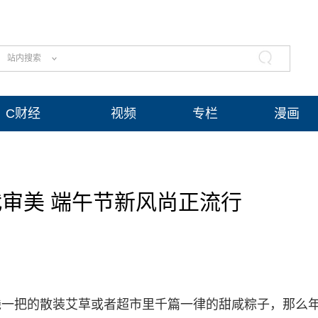
站内搜索
C财经
视频
专栏
漫画
审美 端午节新风尚正流行
钱一把的散装艾草或者超市里千篇一律的甜咸粽子，那么