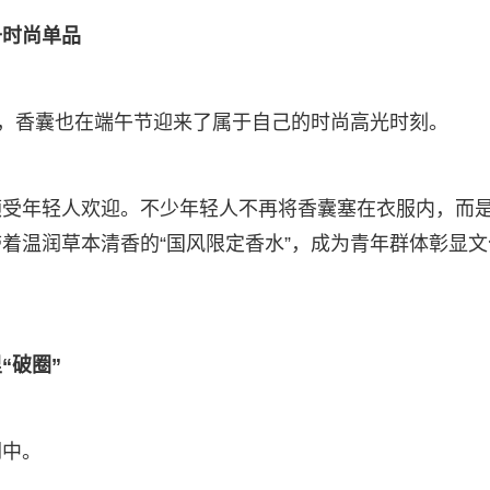
升时尚单品
红，香囊也在端午节迎来了属于自己的时尚高光时刻。
颇受年轻人欢迎。不少年轻人不再将香囊塞在衣服内，而
着温润草本清香的“国风限定香水”，成为青年群体彰显文
“破圈”
闲中。