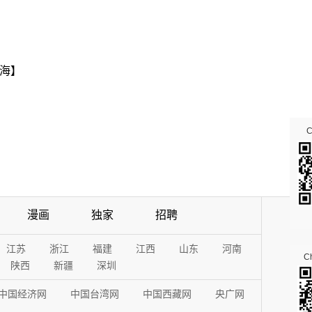
海】
漫画
独家
招聘
江苏
浙江
福建
江西
山东
河南
Ch
陕西
新疆
深圳
中国经济网
中国台湾网
中国西藏网
央广网