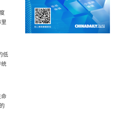
度
市里
的低
传统
生命
的