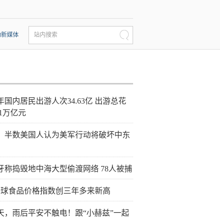
动新媒体
站内搜索
年国内居民出游人次34.63亿 出游总花
21万亿元
：半数美国人认为美军行动将破坏中东
牙称捣毁地中海大型偷渡网络 78人被捕
全球食品价格指数创三年多来新高
天，雨后平安不触电！跟“小赫兹”一起