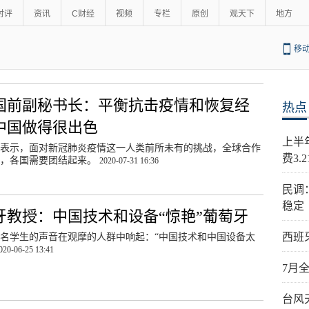
时评
资讯
C财经
视频
专栏
原创
观天下
地方
移
国前副秘书长：平衡抗击疫情和恢复经
热点
中国做得很出色
上半
表示，面对新冠肺炎疫情这一人类前所未有的挑战，全球合作
费3.
要，各国需要团结起来。
2020-07-31 16:36
民调
稳定
牙教授：中国技术和设备“惊艳”葡萄牙
西班
名学生的声音在观摩的人群中响起：“中国技术和中国设备太
020-06-25 13:41
7月
台风