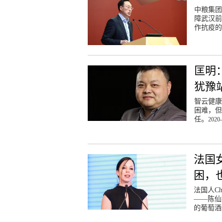
中粮集团
障武汉前
作抗疫的
匡明
犹豫
智云健康
困难，但
任。
2020-
法国
困，
法国人Ch
——陈仙
的葡萄酒