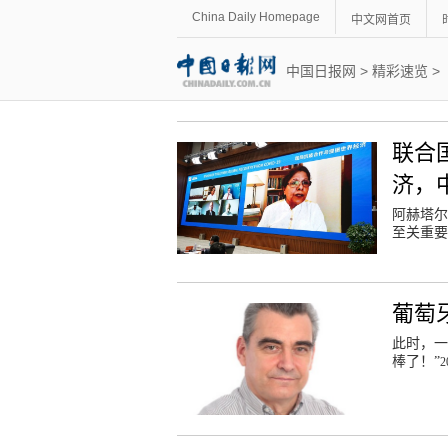
China Daily Homepage
中文网首页
中国日报网
>
精彩速览
>
联合
济，
阿赫塔尔
至关重
葡萄
此时，一
棒了！”
2