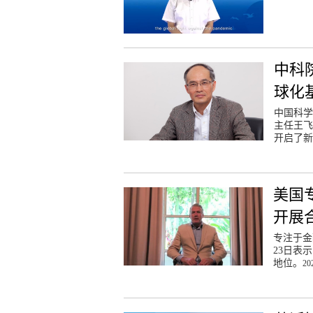
中科
球化
中国科学
主任王飞
开启了新
美国
开展
专注于金
23日表
地位。
20