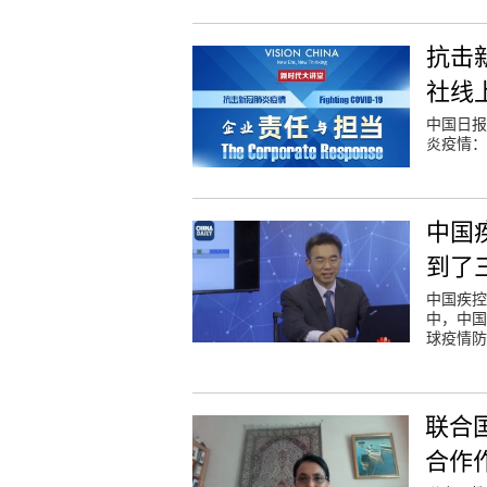
抗击
社线
中国日报
炎疫情：
中国
到了
中国疾控
中，中国
球疫情防
联合
合作