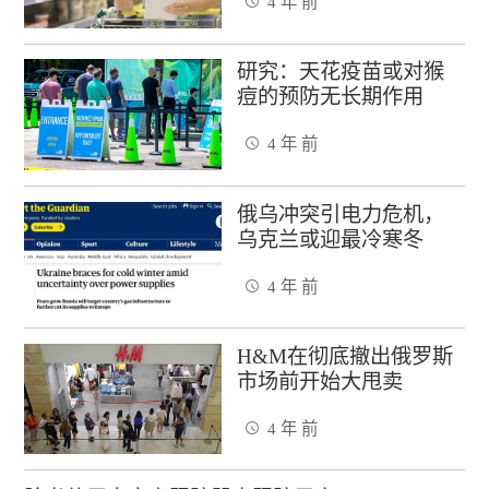
4 年 前
研究：天花疫苗或对猴
痘的预防无长期作用
4 年 前
俄乌冲突引电力危机，
乌克兰或迎最冷寒冬
4 年 前
H&M在彻底撤出俄罗斯
市场前开始大甩卖
4 年 前