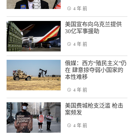
4 年 前
美国宣布向乌克兰提供
30亿军事援助
4 年 前
俄媒：西方“殖民主义”仍
在 肆意掠夺弱小国家的
本性难移
4 年 前
美国费城枪支泛滥 枪击
案频发
4 年 前