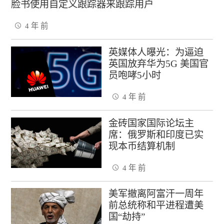
脸书使用自定义跟踪器来跟踪用户
4 年 前
英媒体人曝光：为逼迫
英国放弃华为5G 美国官
员咆哮5小时
4 年 前
金砖国家国际论坛主
席：俄罗斯和印度已实
现本币结算机制
4 年 前
美军撤离阿富汗一周年
前总统称和平进程遭美
国“劫持”