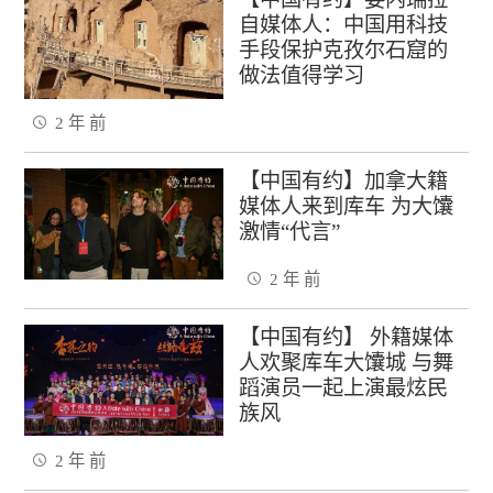
自媒体人：中国用科技
手段保护克孜尔石窟的
做法值得学习
2 年 前
【中国有约】加拿大籍
媒体人来到库车 为大馕
激情“代言”
2 年 前
【中国有约】 外籍媒体
人欢聚库车大馕城 与舞
蹈演员一起上演最炫民
族风
2 年 前