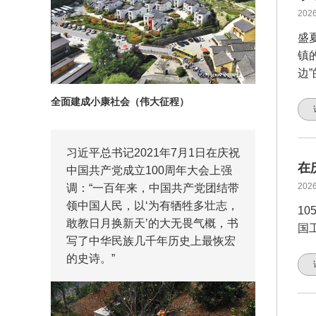
2026
盛
镇
边
全面建成小康社会（伟大征程）
习近平总书记2021年7月1日在庆祝
在
中国共产党成立100周年大会上强
2026
调：“一百年来，中国共产党团结带
领中国人民，以‘为有牺牲多壮志，
1
敢教日月换新天’的大无畏气概，书
国
写了中华民族几千年历史上最恢宏
的史诗。”