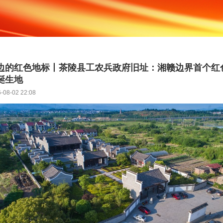
边的红色地标丨茶陵县工农兵政府旧址：湘赣边界首个红
诞生地
-08-02 22:08