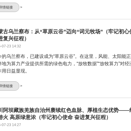
详情链接
>
蒙古乌兰察布：从“草原云谷”迈向“词元牧场”（牢记初心
进复兴征程）
-07-23 14:32
今的乌兰察布，已建设成为“草原云谷”。在这里，风能、太阳能
停地为算力产业提供所需的绿色电力，“放牧数据”“放牧算力”对经
作用日益显现。
详情链接
>
川阿坝藏族羌族自治州赓续红色血脉、厚植生态优势——
游火 高原绿意浓（牢记初心使命 奋进复兴征程）
-07-23 14:27