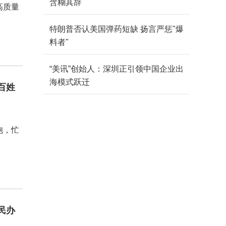
含糊其辞
高质量
特朗普否认美国弹药短缺 扬言严惩"爆
料者"
“美讯”创始人：深圳正引领中国企业出
海模式跃迁
百姓
饱，忙
民办