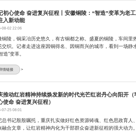
记初心使命 奋进复兴征程丨安徽铜陵：“智造”变革为老
注入新动能
-08-02 22:06
徽铜陵，铜采冶历史悠久，有古铜都之称。盛夏的铜陵，车间里
花交织。记者走进这座因铜得名、因铜而兴的城市，看到一场静
“智造”变革。
详情链接
>
庆推动红岩精神持续焕发新的时代光芒红岩丹心向阳开（
心使命 奋进复兴征程）
-07-25 08:01
记总书记殷殷嘱托，重庆扎实做好红色资源铸魂、红色思政育人
旅融合文章，让红岩精神内化为干部群众奋进新征程的强大动力