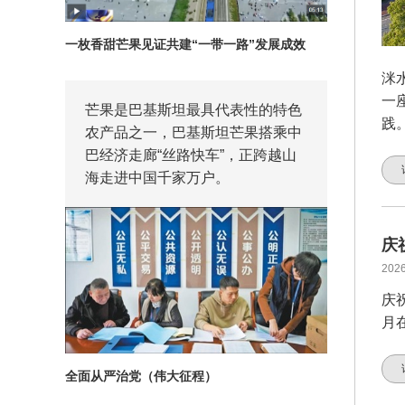
一枚香甜芒果见证共建“一带一路”发展成效
洣
一
芒果是巴基斯坦最具代表性的特色
践
农产品之一，巴基斯坦芒果搭乘中
巴经济走廊“丝路快车”，正跨越山
海走进中国千家万户。
庆
2026
庆
月
全面从严治党（伟大征程）