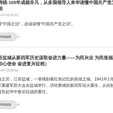
纬线·105年成就非凡，从多国领导人来华读懂中国共产党
能
-07-15 15:13
懂“中国之治”，必须读懂“中国共产党之治”。
详情链接
>
苏盐城从新四军历史汲取奋进力量——为民兴业 为民造福
初心使命 奋进复兴征程）
-07-13 09:52
海之滨，江苏盐城，一座镌刻着红色记忆的英雄之城。1941年1
军重建军部大会在盐城举行，历经磨难的新四军浴火重生，从此
肩负起华中敌后抗战的重任。
详情链接
>