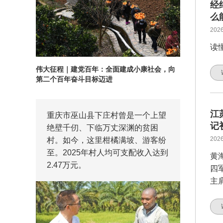
经
么
2026
读
伟大征程｜建党百年：全面建成小康社会，向
第二个百年奋斗目标迈进
江
重庆市巫山县下庄村曾是一个上望
记
绝壁千仞、下临万丈深渊的贫困
2026
村。如今，这里柑橘满坡、游客纷
至。2025年村人均可支配收入达到
黄
2.47万元。
四
主