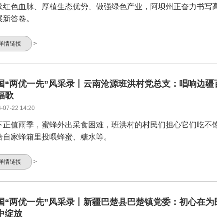
续红色血脉、厚植生态优势、做强绿色产业，阿坝州正奋力书写
展新答卷。
详情链接
>
国“两优一先”风采录丨云南沧源班洪村党总支：唱响边疆
福歌
-07-22 14:20
下正值雨季，蜜蜂外出采食困难，班洪村的村民们担心它们吃不
给自家蜂箱里投喂蜂蜜、糖水等。
详情链接
>
国“两优一先”风采录丨新疆巴楚县巴楚镇党委：初心在为
中绽放