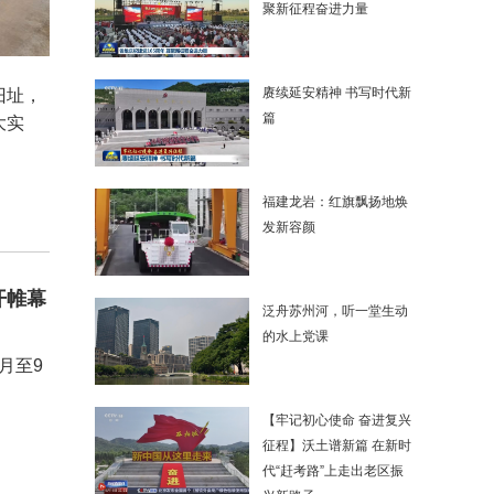
聚新征程奋进力量
赓续延安精神 书写时代新
旧址，
篇
大实
福建龙岩：红旗飘扬地焕
发新容颜
开帷幕
泛舟苏州河，听一堂生动
的水上党课
月至9
【牢记初心使命 奋进复兴
征程】沃土谱新篇 在新时
代“赶考路”上走出老区振