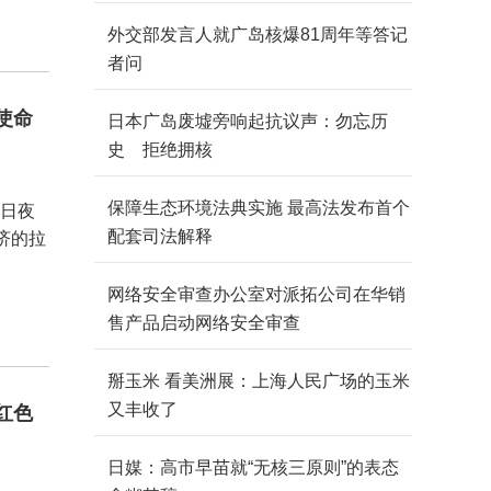
外交部发言人就广岛核爆81周年等答记
者问
使命
日本广岛废墟旁响起抗议声：勿忘历
史 拒绝拥核
保障生态环境法典实施 最高法发布首个
正日夜
配套司法解释
济的拉
网络安全审查办公室对派拓公司在华销
售产品启动网络安全审查
掰玉米 看美洲展：上海人民广场的玉米
又丰收了
红色
日媒：高市早苗就“无核三原则”的表态