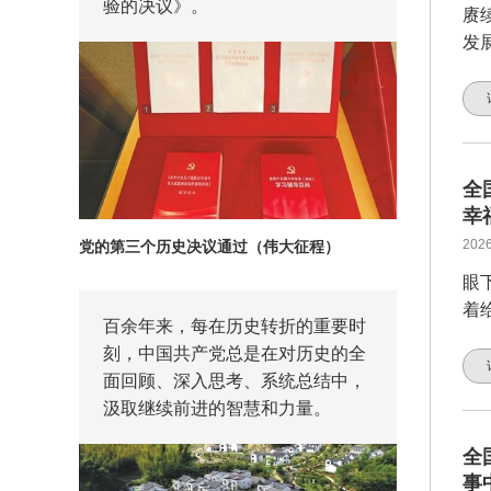
验的决议》。
赓
发
全
幸
2026
党的第三个历史决议通过（伟大征程）
眼
着
百余年来，每在历史转折的重要时
刻，中国共产党总是在对历史的全
面回顾、深入思考、系统总结中，
汲取继续前进的智慧和力量。
全
事