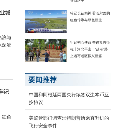
兴新路子
工业城
铭记长征精神 看若尔盖的
红色传承与绿色新生
热浪与
牢记初心使命 奋进复兴征
水深流
程丨河北平山：“赶考”路
上谱写老区振兴新篇
要闻推荐
牢记
中国和阿根廷两国央行续签双边本币互
换协议
、红色
美监管部门调查涉特朗普所乘直升机的
。
飞行安全事件