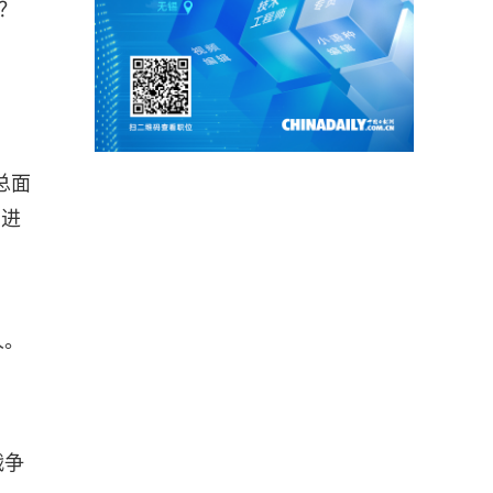
？
总面
方进
人。
战争