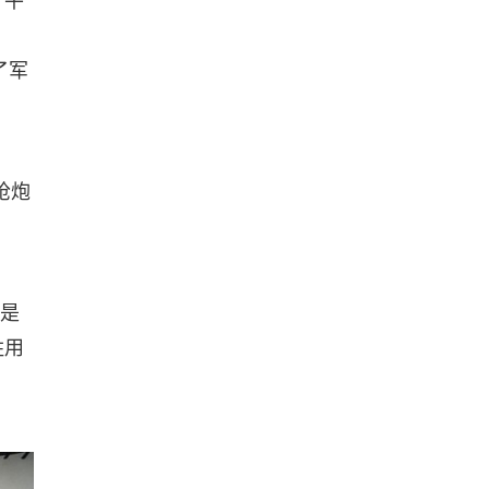
。平
了军
枪炮
既是
姓用