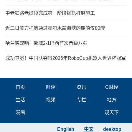
中老铁路老挝段完成第一阶段钢轨打磨施工
近三日美方护航通过霍尔木兹海峡的船舶仅80艘
哈兰德双响！挪威2-1巴西首次晋级八强
成功卫冕！中国队夺得2026年RoboCup机器人世界杯冠军
首页
时评
资讯
C财经
生活
视频
专栏
地方
漫画
观天下
English
中文
desktop