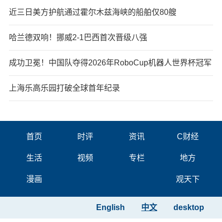
近三日美方护航通过霍尔木兹海峡的船舶仅80艘
哈兰德双响！挪威2-1巴西首次晋级八强
成功卫冕！中国队夺得2026年RoboCup机器人世界杯冠军
上海乐高乐园打破全球首年纪录
首页
时评
资讯
C财经
生活
视频
专栏
地方
漫画
观天下
English
中文
desktop