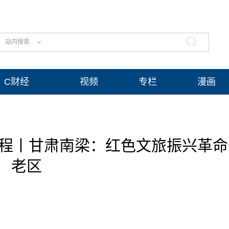
站内搜索
C财经
视频
专栏
漫画
征程丨甘肃南梁：红色文旅振兴革命
老区