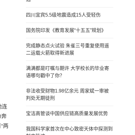
四川宜宾5.5级地震造成15人受轻伤
国务院印发《教育发展“十五五”规划》
完成静态点火试验 朱雀三号重复使用遥
二运载火箭取得新进展
满满都是叮嘱与期许 大学校长的毕业寄
语哪句戳中了你？
非法收受财物1.98亿余元 周家斌一审被
判处无期徒刑
地连
宝洁高管谈中国供应链高质量发展优势
力奔
“两
我国科学家首次在中心致密天体中探测到