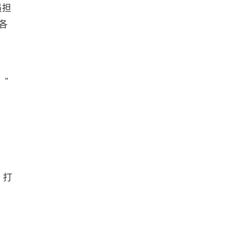
员担
各
”
，打