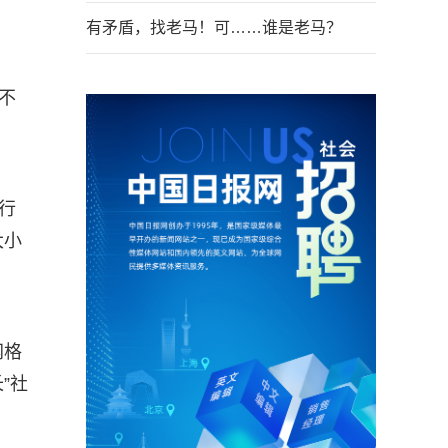
有矛盾，找老马！可……谁是老马？
不
行
大小
网格
”社