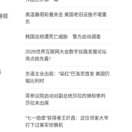
高温暴雨轮番夹击 美国老旧设施不堪重
啥就
负
韩国总统遭死亡威胁 警方启动调查
2026世界互联网大会数字丝路发展论坛
亮点抢先看！
再
东道主全出局：“染红”巴洛贡首发 美国仍
输比利时
菲参议院启动对副总统莎拉的弹劾审判
莎拉未出席
“七一勋章”获得者王於昌：这位邻家大爷
打下过美军侦察机