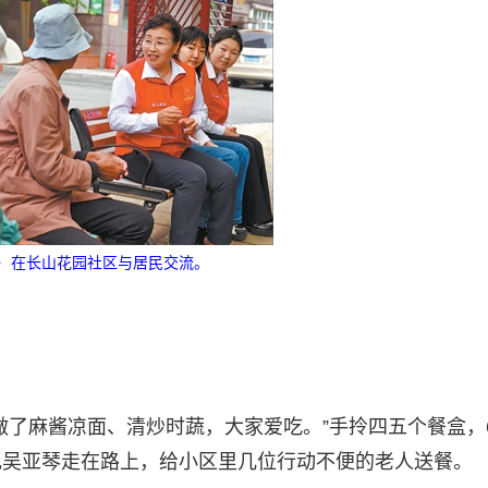
）在长山花园社区与居民交流。
做了麻酱凉面、清炒时蔬，大家爱吃。”手拎四五个餐盒，
记吴亚琴走在路上，给小区里几位行动不便的老人送餐。