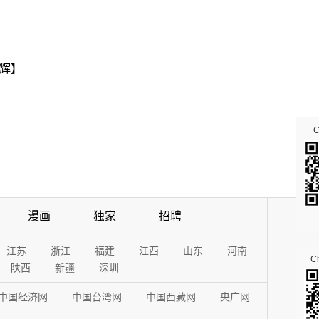
辉】
漫画
独家
招聘
江苏
浙江
福建
江西
山东
河南
Ch
陕西
新疆
深圳
中国经济网
中国台湾网
中国西藏网
央广网