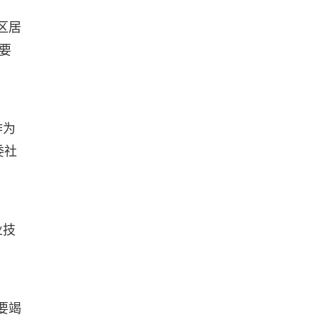
区居
要
作为
委社
业技
要竭