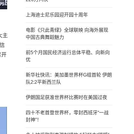
上海迪士尼乐园迎开园十周年
电影《只此青绿》全球联映 向海外展现
大主
中国古典舞蹈魅力
信
前5个月国民经济运行总体平稳、向新向
召开
优
新华社快讯：美加墨世界杯G组首轮 伊朗
队2:2平新西兰队
伊朗国足获准世界杯比赛时在美国过夜
四十不老首登世界杯，零封西班牙“一战
封神”！