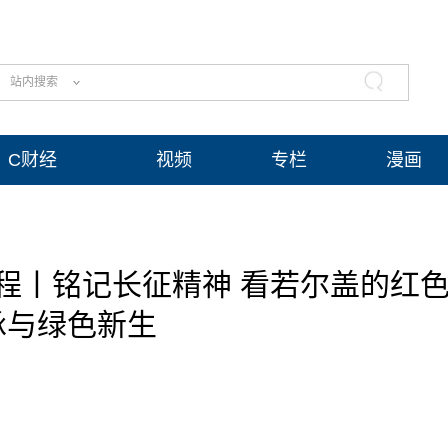
站内搜索
C财经
视频
专栏
漫画
程丨铭记长征精神 看若尔盖的红
承与绿色新生