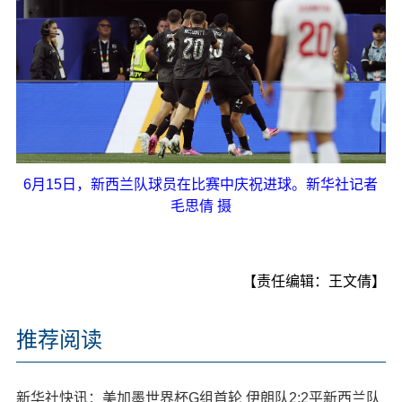
6月15日，新西兰队球员在比赛中庆祝进球。新华社记者
毛思倩 摄
【责任编辑：王文倩】
推荐阅读
新华社快讯：美加墨世界杯G组首轮 伊朗队2:2平新西兰队