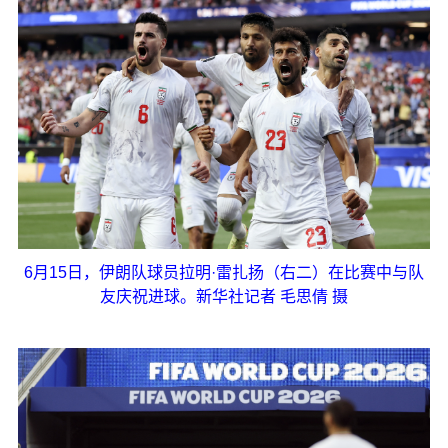
6月15日，伊朗队球员拉明·雷扎扬（右二）在比赛中与队
友庆祝进球。新华社记者 毛思倩 摄