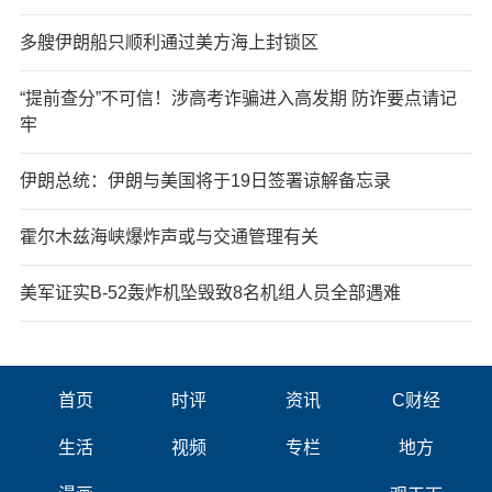
多艘伊朗船只顺利通过美方海上封锁区
“提前查分”不可信！涉高考诈骗进入高发期 防诈要点请记
牢
伊朗总统：伊朗与美国将于19日签署谅解备忘录
霍尔木兹海峡爆炸声或与交通管理有关
美军证实B-52轰炸机坠毁致8名机组人员全部遇难
首页
时评
资讯
C财经
生活
视频
专栏
地方