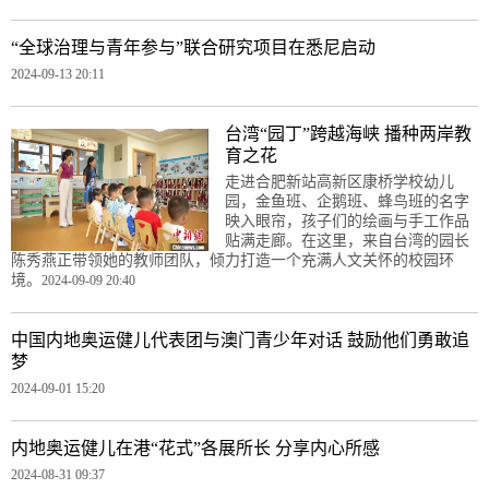
“全球治理与青年参与”联合研究项目在悉尼启动
2024-09-13 20:11
台湾“园丁”跨越海峡 播种两岸教
育之花
走进合肥新站高新区康桥学校幼儿
园，金鱼班、企鹅班、蜂鸟班的名字
映入眼帘，孩子们的绘画与手工作品
贴满走廊。在这里，来自台湾的园长
陈秀燕正带领她的教师团队，倾力打造一个充满人文关怀的校园环
境。
2024-09-09 20:40
中国内地奥运健儿代表团与澳门青少年对话 鼓励他们勇敢追
梦
2024-09-01 15:20
内地奥运健儿在港“花式”各展所长 分享内心所感
2024-08-31 09:37