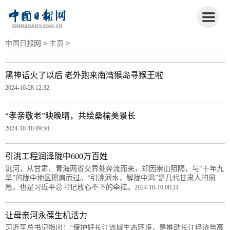
中国日报网
>
主页
>
黑神话火了以后 老外跑来南湾猴岛寻猴王啦
2024-10-28 12:32
“孝亲敬老”映晚晴，共绘桑榆美景长
2024-10-10 09:50
引洮工程润泽陇中600万百姓
洮河，从甘肃、青海两省交界处奔流而来，却因崇山阻隔，与“十年九
旱”的陇中地区擦肩而过。“引洮河水，解陇中渴”是几代甘肃人的夙
愿，也是习近平总书记放心不下的牵挂。
2024-10-10 08:24
让母亲河永葆生机活力
习近平总书记指出：“保护好长江流域生态环境，是推动长江经济带高