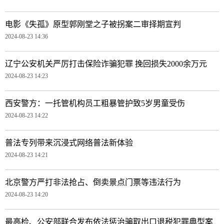
电影《失孤》原型郭刚堂之子被拐案二审择期宣判
2024-08-23 14:36
辽宁公安机关严厉打击保险诈骗犯罪 挽回损失2000余万元
2024-08-23 14:23
西安警方：一托管机构员工粗暴管护致5岁男童受伤
2024-08-23 14:22
普法专列带来沉浸式网络普法新体验
2024-08-23 14:21
北京警方严打非法抢占、倒卖景点门票等违法行为
2024-08-23 14:20
最高检、公安部联合发布依法惩治骗取出口退税犯罪典型案