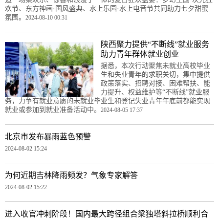
欢节、东方神画·国风盛典、水上乐园·水上电音节共同助力七夕甜蜜
氛围。
2024-08-10 00:31
陕西聚力提供“不断线”就业服务
助力青年群体就业创业
据悉，本次行动聚焦未就业高校毕业
生和失业青年的求职关切，集中提供
政策落实、招聘对接、困难帮扶、能
力提升、权益维护等“不断线”就业服
务，力争有就业意愿的未就业毕业生和登记失业青年年底前都能实现
就业或参加到就业准备活动中。
2024-08-05 17:37
北京市发布暴雨蓝色预警
2024-08-02 15:24
为何近期吉林降雨频发？气象专家解答
2024-08-02 15:22
进入收官冲刺阶段！国内最大跨径组合梁独塔斜拉桥顺利合