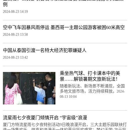
例
2024-08-23 14:19
空中飞车因暴风雨停运 墨西哥一主题公园游客被困60米高空
2024-08-23 13:58
中国从泰国引渡一名特大经济犯罪嫌疑人
2024-08-23 13:42
乘坐热气球、打卡课本中的美
景……解锁暑期文旅新玩法！
随着新玩法、新场景不断涌现，全国
多地文旅市场，活力持续释放。
2024-
08-13 10:04
流星雨七夕夜厦门倾情开启 “宇宙级”浪漫
厦门方特流星雨七夕夜特别活动9日晚浪漫开启，三大主题乐园联袂打
造一场集欢乐、惊喜和浪漫于一体的夏日狂欢盛宴：梦幻王国·次元狂