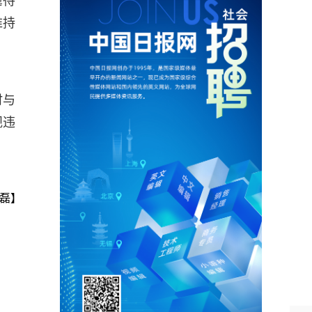
虐待
维持
时与
规违
磊】