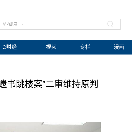
站内搜索
C财经
视频
专栏
漫画
留遗书跳楼案”二审维持原判