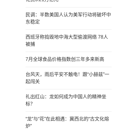
民调：半数美国人认为美军行动将破坏中
东稳定
西班牙称捣毁地中海大型偷渡网络 78人
被捕
7月全球食品价格指数创三年多来新高
台风天，雨后平安不触电！跟“小赫兹”一
起闯关
礼出红山：龙如何成为中国人的精神坐
标？
“龙”与“花”在此相遇：冀西北的“古文化熔
炉”