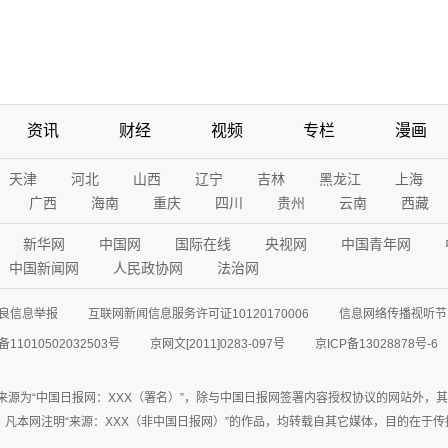
资讯
财经
视频
专栏
漫画
天津
河北
山西
辽宁
吉林
黑龙江
上海
广西
海南
重庆
四川
贵州
云南
西藏
新华网
中国网
国际在线
央视网
中国青年网
中国新闻网
人民政协网
法治网
良信息举报
互联网新闻信息服务许可证10120170006
信息网络传播视听节目
11010502032503号
京网文[2011]0283-097号
京ICP备13028878号-6
来源为“中国日报网：XXX（署名）”，除与中国日报网签署内容授权协议的网站外，
77联系；凡本网注明“来源：XXX（非中国日报网）”的作品，均转载自其它媒体，目的