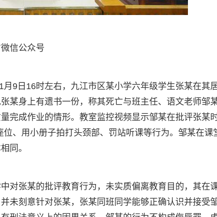
方微信公众号
11月9日16时左右，九江市区某小学六年级学生张某在其
现张某身上有遗书一份，称其死亡与班主任、语文老师邹
质量完成作业的情形。教室监控视频显示邹某在批评张某
换座位、用小册子拍打头颈部、罚站听课等行为。邹某在课
本相同。
学中对张某的批评教育行为，未实质偏离教育目的，其在
，并未刻意针对张某，张某同班同学能够正确认识并接受