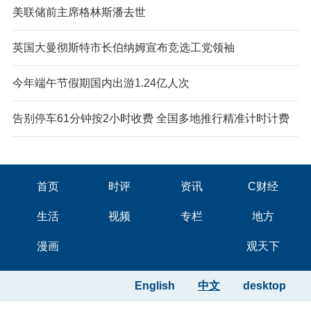
美联储前主席格林斯潘去世
英国大曼彻斯特市长伯纳姆宣布竞选工党领袖
今年端午节假期国内出游1.24亿人次
告别停车61分钟按2小时收费 全国多地推行精准计时计费
首页
时评
资讯
C财经
生活
视频
专栏
地方
漫画
观天下
English
中文
desktop