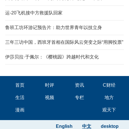
运-20飞机接中方救援队回家
鲁班工坊环游记预告片：助力世界青年以技立身
三年三访中国，西班牙首相在国际风云突变之际“用脚投票”
伊莎贝拉·于佩尔：《樱桃园》跨越时代和文化
首页
时评
资讯
C财经
生活
视频
专栏
地方
漫画
观天下
English
中文
desktop