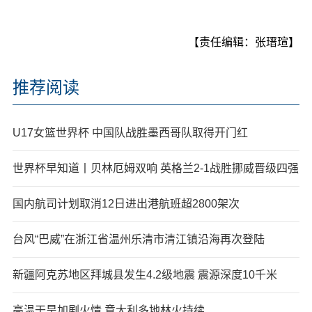
【责任编辑：张瑨瑄】
推荐阅读
U17女篮世界杯 中国队战胜墨西哥队取得开门红
世界杯早知道丨贝林厄姆双响 英格兰2-1战胜挪威晋级四强
国内航司计划取消12日进出港航班超2800架次
台风“巴威”在浙江省温州乐清市清江镇沿海再次登陆
新疆阿克苏地区拜城县发生4.2级地震 震源深度10千米
高温干旱加剧火情 意大利多地林火持续