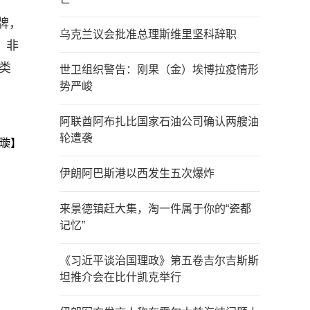
牌，
乌克兰议会批准总理斯维里坚科辞职
、非
类
世卫组织警告：刚果（金）埃博拉疫情形
势严峻
阿联酋阿布扎比国家石油公司确认两艘油
轮遭袭
璇】
伊朗阿巴斯港以西发生五次爆炸
来景德镇赶大集，淘一件属于你的“瓷都
记忆”
《习近平谈治国理政》第五卷吉尔吉斯斯
坦推介会在比什凯克举行