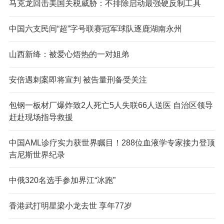
马克龙回击美国关税威胁：不排除启动最强硬反制工具
中国六支民间“超”字号联赛冠军球队逐鹿湖南永州
山西新绛：被爱心焐热的一对姐弟
安倍遇刺案即将宣判 被告量刑备受关注
包钢一板材厂爆炸致2人死亡5人失联66人送医 自治区领导
赶赴现场指导救援
中国AML诊疗实力获世界瞩目！288位血液学专家接力登顶
吉尼斯世界纪录
中俄320名选手参加界江“冰跑”
香港武打明星梁小龙去世 享年77岁