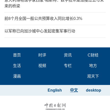
意大利博物馆学家西蒙·帕斯特：数字技术是连接过去与未
来的桥梁
前8个月全国一般公共预算收入同比增长0.3%
以军称已向加沙城中心发起密集军事行动
首页
时评
资讯
C财经
生活
视频
专栏
地方
漫画
观天下
English
中文
desktop