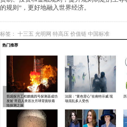
的规则”，更好地融入世界经济。
标签：
十三五
光明网
特高压
价值链
中国标准
热门推荐
样？
APEC领导人会议即将在莫尔兹比
千年古镇静候世界互联网大会
港举行