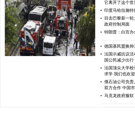
它离开了这个世
印度马哈拉施特
目击巴黎新一轮
政府控制局面
特朗普：白宫办
哈里与梅根亮相都柏林街头接受民众欢迎
德国基民盟换帅
法国示威抗议活
国公民减少出行
法国顶尖大学校
求学 我们也欢
俄石油公司负责
双方合作 中国
马克龙政府服软
伊斯坦布尔遭炸弹袭击 至少11死36伤（图）