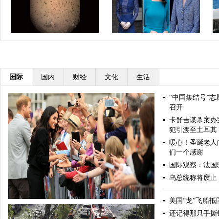
滞留塞班中国游客开始登机回国
太湖世界文化论坛第五届年会
EC峰会
式在京举行
国际
国内
财经
文化
生活
“中国集结号”志
召开
卡舒吉谋杀案办
犯引渡至土耳其
暖心！圣诞老人
们一个感谢
国际观察：法国
乌总统称将废止
美国“龙”飞船抵
还记得那只手撕