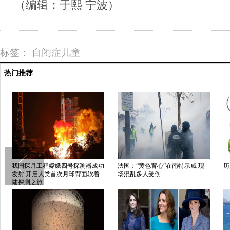
（编辑：于熙 宁波）
标签：
自闭症儿童
热门推荐
我国探月工程嫦娥四号探测器成功
法国：“黄色背心”在南特示威 现
历
发射 开启人类首次月球背面软着
场混乱多人受伤
陆探测之旅