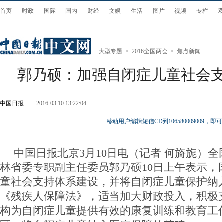
首页
时政
国际
国内
财经
文娱
生活
图片
视频
专栏
大型专题
>
2016全国两会
>
焦点新闻
郭乃硕：加强自闭症儿童社会
中国日报
2016-03-10 13:22:04
移动用户编辑短信CD到106580009009
中国日报北京3月10日电（记者 何旖旎）
林省委专职副主任委员郭乃硕10日上午表示，
童社会支持体系建设，并将自闭症儿童保护纳
《残疾人保障法》，适当加大财政投入，积极
构为自闭症儿童提供有效的康复训练和教育工