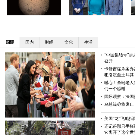
“洞察”号无人探测器成功登陆火星
凯特王妃到底有多少件蓝色衣服？
巴
盘点凯特经典“蓝衣”look
国际
国内
财经
文化
生活
“中国集结号”志
召开
卡舒吉谋杀案办
犯引渡至土耳其
暖心！圣诞老人
们一个感谢
国际观察：法国
乌总统称将废止
美国“龙”飞船抵
还记得那只手撕
它离开了这个世