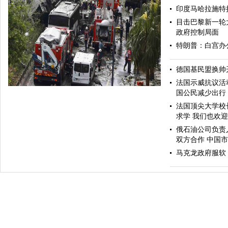
印度马哈拉施特
目击巴黎新一轮
政府控制局面
特朗普：白宫办
哈里与梅根亮相都柏林街头接受民众欢迎
德国基民盟换帅
法国示威抗议活
国公民减少出行
法国顶尖大学校
求学 我们也欢
俄石油公司负责
双方合作 中国
马克龙政府服软
伊斯坦布尔遭炸弹袭击 至少11死36伤（图）