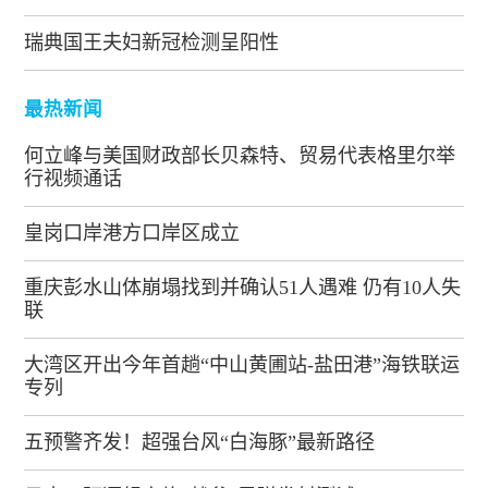
瑞典国王夫妇新冠检测呈阳性
最热新闻
何立峰与美国财政部长贝森特、贸易代表格里尔举
行视频通话
皇岗口岸港方口岸区成立
重庆彭水山体崩塌找到并确认51人遇难 仍有10人失
联
大湾区开出今年首趟“中山黄圃站-盐田港”海铁联运
专列
五预警齐发！超强台风“白海豚”最新路径