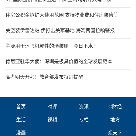
住房公积金拟扩大使用范围 支持物业费和住房装修等
美空袭伊雷达站 伊打击美军基地 海湾两国拉响警报
主要用于运飞机部件的滚装船，今日下水！
肯尼亚驻华大使：深圳是极具价值的全球发展范本
高考明天开考！教育部发布特别提醒
首页
时评
资讯
C财经
生活
视频
专栏
地方
漫画
观天下