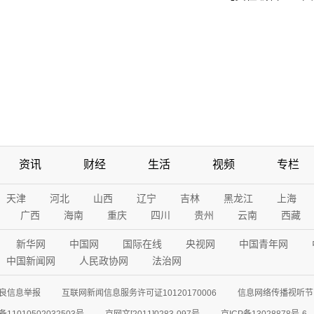
资讯
财经
生活
视频
专栏
天津
河北
山西
辽宁
吉林
黑龙江
上海
广西
海南
重庆
四川
贵州
云南
西藏
新华网
中国网
国际在线
央视网
中国青年网
中国新闻网
人民政协网
法治网
良信息举报
互联网新闻信息服务许可证10120170006
信息网络传播视听节目
11010502032503号
京网文[2011]0283-097号
京ICP备13028878号-6