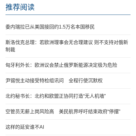
推荐阅读
委内瑞拉已从美国接回约1.5万名本国移民
斯洛伐克总理：若欧洲理事会无合理建议 则不支持对俄新
制裁
匈牙利外长：欧洲议会禁止俄罗斯能源决定极为危险
尹锡悦主动接受特检组讯问 全程行使沉默权
北约秘书长：北约和欧盟正协同打造“无人机墙”
空管员无薪上岗风险高 美民航界呼吁结束政府“停摆”
这样的延安谁不AI