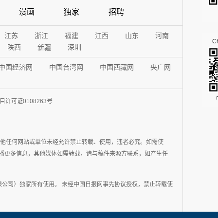
漫画
独家
招聘
江苏
浙江
福建
江西
山东
河南
Ch
陕西
新疆
深圳
中国经济网
中国台湾网
中国西藏网
央广网
许可证0108263号
其他任何网站或单位未经允许禁止转载、使用，违者必究。如需使
在于传播更多信息，其他媒体如需转载，请与稿件来源方联系，如产生任
公司）独家所有使用。 未经中国日报网事先协议授权，禁止转载使