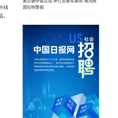
美空袭伊雷达站 伊打击美军基地 海湾两
外线
国拉响警报
品，