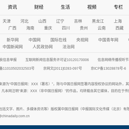
资讯
财经
生活
视频
专栏
天津
河北
山西
辽宁
吉林
黑龙江
上海
广西
海南
重庆
四川
贵州
云南
西藏
新华网
中国网
国际在线
央视网
中国青年网
中国新闻网
人民政协网
法治网
良信息举报
互联网新闻信息服务许可证10120170006
信息网络传播视听节目
11010502032503号
京网文[2011]0283-097号
京ICP备13028878号-6
来源为“中国日报网：XXX（署名）”，除与中国日报网签署内容授权协议的网站外，
77联系；凡本网注明“来源：XXX（非中国日报网）”的作品，均转载自其它媒体，目的
包括文字、图片、多媒体资讯等）版权属中国日报网（中报国际文化传媒（北京）有限
adaily.com.cn