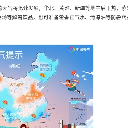
炎热天气将迅速发展，华北、黄淮、新疆等地午后干热，紫
豆汤等解暑饮品，也可准备藿香正气水、清凉油等防暑药