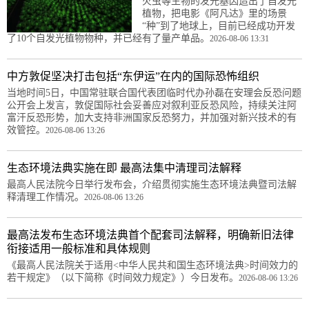
火虫等生物的发光基因造出了自发光
植物，把电影《阿凡达》里的场景
“种”到了地球上，目前已经成功开发
了10个自发光植物物种，并已经有了量产单品。
2026-08-06 13:31
中方敦促坚决打击包括“东伊运”在内的国际恐怖组织
当地时间5日，中国常驻联合国代表团临时代办孙磊在安理会反恐问题
公开会上发言，敦促国际社会妥善应对叙利亚反恐风险，持续关注阿
富汗反恐形势，加大支持非洲国家反恐努力，并加强对新兴技术的有
效管控。
2026-08-06 13:26
生态环境法典实施在即 最高法集中清理司法解释
最高人民法院今日举行发布会，介绍贯彻实施生态环境法典暨司法解
释清理工作情况。
2026-08-06 13:26
最高法发布生态环境法典首个配套司法解释，明确新旧法律
衔接适用一般标准和具体规则
《最高人民法院关于适用<中华人民共和国生态环境法典>时间效力的
若干规定》（以下简称《时间效力规定》）今日发布。
2026-08-06 13:26