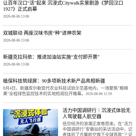
让百年汉口“活”起来 沉浸式Citywalk实景剧游《梦回汉口
1927》正式启幕
2026-08-06 13:06
双城联动 两座汉味书房“种”进神农架
2026-08-06 13:06
新疆克拉玛依：推进加油站实施“支付即开票”
2026-08-06 13:06
植保科技筑绿屏：90多项新技术新产品亮相新疆
8月4日，新疆库尔勒现代农业科技试验示范基地内，一场聚焦“粮棉
果”全程绿色监控技术的实地检阅拉开帷幕。
2026-08-06 12:59
活力中国调研行｜沉浸式体验无
人驾驶载人航空器
低空经济的浪潮正席卷而来。在“活力
中国调研行”安徽站的采访活动中，记
者体验了合翼航空旗下全球首款“三证