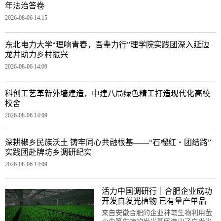
年法治答卷
2026-08-06 14:15
东北电力大学“理响青春，吾辈力行”理学院实践团深入延边
龙井助力乡村振兴
2026-08-06 14:09
科创工艺革新外墙建造，中建八局绿色精工打造现代化高校
校舍
2026-08-06 14:09
深耕椒乡民族沃土 铸牢同心共融根基——“石榴红・团结路”
实践团赴牌坊乡调研纪实
2026-08-06 14:09
活力中国调研行｜合肥企业成功
开发自发光植物 已有量产单品
来自安徽合肥的企业神笔生物利用萤