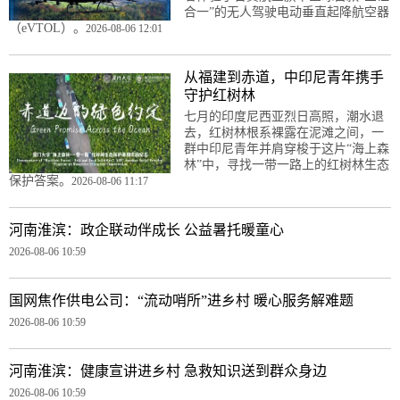
合一”的无人驾驶电动垂直起降航空器
（eVTOL）。
2026-08-06 12:01
从福建到赤道，中印尼青年携手
守护红树林
七月的印度尼西亚烈日高照，潮水退
去，红树林根系裸露在泥滩之间，一
群中印尼青年并肩穿梭于这片“海上森
林”中，寻找一带一路上的红树林生态
保护答案。
2026-08-06 11:17
河南淮滨：政企联动伴成长 公益暑托暖童心
2026-08-06 10:59
国网焦作供电公司：“流动哨所”进乡村 暖心服务解难题
2026-08-06 10:59
河南淮滨：健康宣讲进乡村 急救知识送到群众身边
2026-08-06 10:59