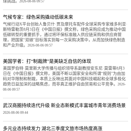
球挑战。
2026-08-06 09:57
气候专家：绿色采购撬动低碳未来
气候行动X平台创始人鲁贝什·贾及摩托车配件全球采购专家维多利亚·
斯特雷勒茨8月3日在《中国日报》撰文称，绿色采购应成为推动中国
低碳转型的重要抓手，通过将环保标准融入供应链采购和供应商管
理，把国家“双碳”目标落实到每一次采购决策中，从而加快绿色制造
和产业升级。
2026-08-06 09:57
美国学者：打“制裁牌”是美缺乏自信的体现
美国罗伯特·莫里斯大学传播与组织领导系副教授安东尼·莫雷蒂8月3
日在《中国日报》撰文称，美国不断以国家安全和所谓“规则”为由加
码对华限制和制裁，本质上反映出其面对中国科技崛起和全球多极化
趋势日益加深的战略焦虑，而非真正维护自由贸易和公平竞争。
2026-
08-06 09:57
武汉商圈持续迭代升级 新业态新模式丰富城市青年消费场景
2026-08-06 09:44
多元业态持续发力 湖北三季度文旅市场热度高涨