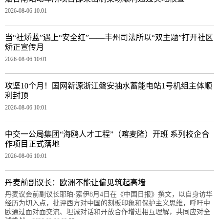
2026-08-06 10:01
当“社矫蓝”遇上“安全红”——丰州司法所以“双主题”打开社区
矫正宣传月
2026-08-06 10:01
攻坚10个月！国网新源浙江磐安抽水蓄能电站1号机组主体顺
利封顶
2026-08-06 10:01
中交一公局集团“海鸥人才工程”（喀麦隆）开班 系列校企合
作项目正式落地
2026-08-06 10:01
丹麦前副议长：欧洲不能让偏见筑起高墙
丹麦议会前副议长耶珀·索伊8月4日在《中国日报》撰文，以自身访华
经历为切入点，批评西方对中国的刻板印象和保护主义思维，呼吁中
欧通过面对面交流、坦诚对话和开放合作增进相互理解，共同应对全