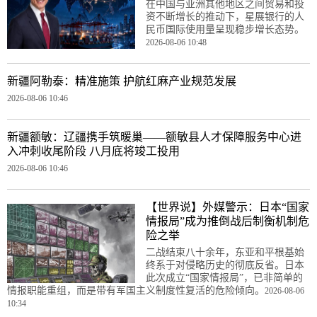
在中国与亚洲其他地区之间贸易和投
资不断增长的推动下，星展银行的人
民币国际使用量呈现稳步增长态势。
2026-08-06 10:48
新疆阿勒泰：精准施策 护航红麻产业规范发展
2026-08-06 10:46
新疆额敏：辽疆携手筑暖巢——额敏县人才保障服务中心进
入冲刺收尾阶段 八月底将竣工投用
2026-08-06 10:46
【世界说】外媒警示：日本“国家
情报局”成为推倒战后制衡机制危
险之举
二战结束八十余年，东亚和平根基始
终系于对侵略历史的彻底反省。日本
此次成立“国家情报局”，已非简单的
情报职能重组，而是带有军国主义制度性复活的危险倾向。
2026-08-06
10:34