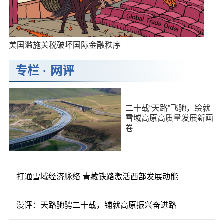
美国滥施关税破坏国际金融秩序
专栏
·
网评
二十载“天路”飞驰，绘就
雪域高原高质量发展新画
卷
打通雪域经济脉络 青藏铁路激活西部发展动能
漫评：天路驰骋二十载，铺就高原振兴奋进路