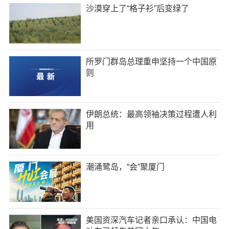
沙漠穿上了“格子衫”后变绿了
所罗门群岛总理重申坚持一个中国原
则
伊朗总统：最高领袖决策过程遭人利
用
潮涌鹭岛，“会”聚厦门
美国资深汽车记者亲口承认：中国电